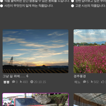
작품 클릭하는 순간 형용할 수 없는 환희를 느낍니다.
한번 담아보고 싶은 부러
사진이 무엇인지 알게 하는 작품입니다.
고운 시선의 작품입니다.
그냥 길 위에...... 6
경주풍경
붕붕
3
493
20.10.15
해노
5
502