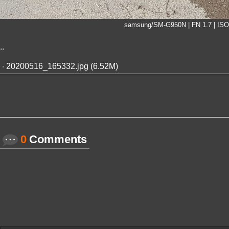
samsung/SM-G950N | FN 1.7 | ISO 4
..
20200516_165332.jpg (6.52M)
0
Comments