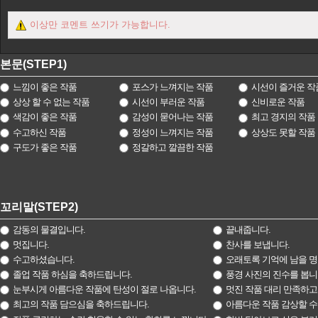
이상만 코멘트 쓰기가 가능합니다.
본문(STEP1)
느낌이 좋은 작품
포스가 느껴지는 작품
시선이 즐거운 작
상상 할 수 없는 작품
시선이 부러운 작품
신비로운 작품
색감이 좋은 작품
감성이 묻어나는 작품
최고 경지의 작품
수고하신 작품
정성이 느껴지는 작품
상상도 못할 작품
구도가 좋은 작품
정갈하고 깔끔한 작품
꼬리말(STEP2)
감동의 물결입니다.
끝내줍니다.
멋집니다.
찬사를 보냅니다.
수고하셨습니다.
오래토록 기억에 남을 명
졸업 작품 하심을 축하드립니다.
풍경 사진의 진수를 봅니
눈부시게 아름다운 작품에 탄성이 절로 나옵니다.
멋진 작품 대리 만족하고
최고의 작품 담으심을 축하드립니다.
아름다운 작품 감상할 수