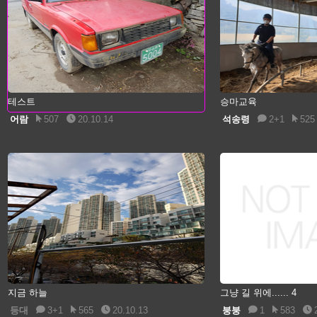
테스트
승마교육
어람
507
20.10.14
석송령
2+1
525
지금 하늘
그냥 길 위에...... 4
등대
3+1
565
20.10.13
붕붕
1
583