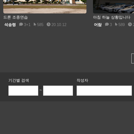
드론 조종연습
아침 하늘 상황입니다
석송령
3+1
585
20.10.12
어람
3
589
기간별 검색
작성자
~