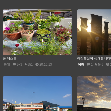
폰 테스트
아침햇살이 상쾌합니다
등대
3+3
551
20.10.13
어람
1
546