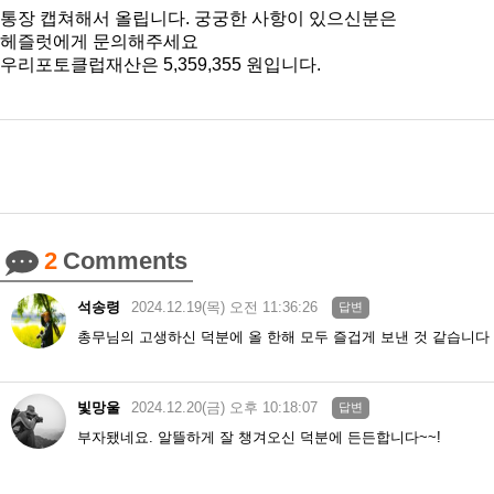
통장 캡쳐해서 올립니다. 궁궁한 사항이 있으신분은
헤즐럿에게 문의해주세요
우리포토클럽재산은 5,359,355 원입니다.
2
Comments
석송령
2024.12.19(목) 오전 11:36:26
답변
총무님의 고생하신 덕분에 올 한해 모두 즐겁게 보낸 것 같습니다 .
빛망울
2024.12.20(금) 오후 10:18:07
답변
부자됐네요. 알뜰하게 잘 챙겨오신 덕분에 든든합니다~~!